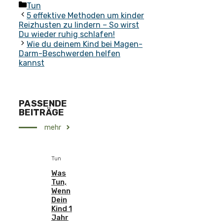
Kategorien
Tun
5 effektive Methoden um kinder
Reizhusten zu lindern – So wirst
Du wieder ruhig schlafen!
Wie du deinem Kind bei Magen-
Darm-Beschwerden helfen
kannst
PASSENDE
BEITRÄGE
mehr
Tun
Was
Tun,
Wenn
Dein
Kind 1
Jahr