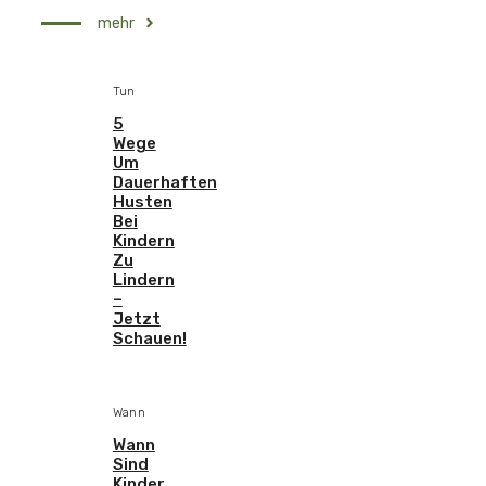
mehr
Tun
5
Wege
Um
Dauerhaften
Husten
Bei
Kindern
Zu
Lindern
–
Jetzt
Schauen!
Wann
Wann
Sind
Kinder