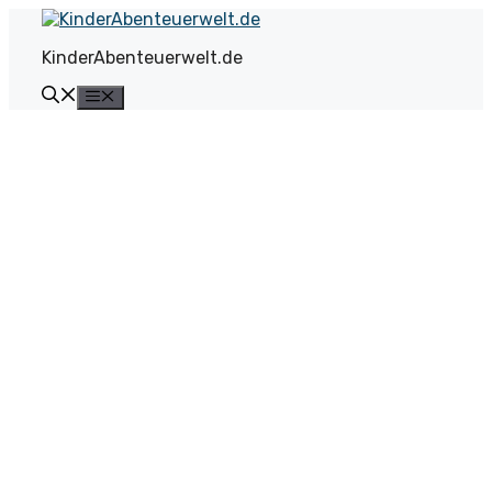
Zum
Inhalt
KinderAbenteuerwelt.de
springen
Menü