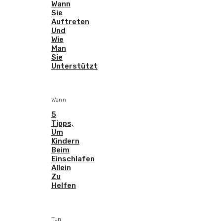
Wann
Sie
Auftreten
Und
Wie
Man
Sie
Unterstützt
Wann
5
Tipps,
Um
Kindern
Beim
Einschlafen
Allein
Zu
Helfen
Tun