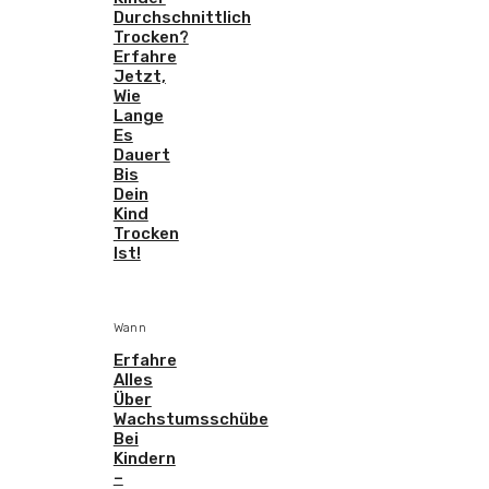
Durchschnittlich
Trocken?
Erfahre
Jetzt,
Wie
Lange
Es
Dauert
Bis
Dein
Kind
Trocken
Ist!
Wann
Erfahre
Alles
Über
Wachstumsschübe
Bei
Kindern
–