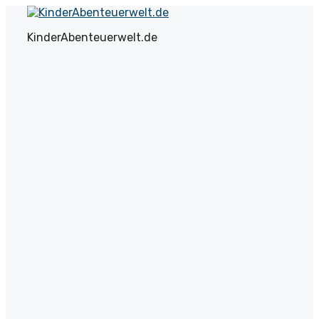
Zum
Inhalt
KinderAbenteuerwelt.de
springen