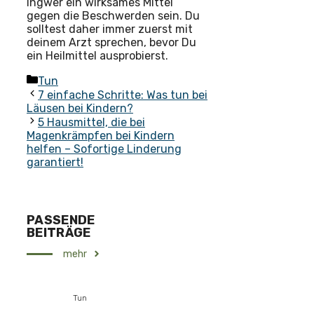
Ingwer ein wirksames Mittel
gegen die Beschwerden sein. Du
solltest daher immer zuerst mit
deinem Arzt sprechen, bevor Du
ein Heilmittel ausprobierst.
Kategorien
Tun
7 einfache Schritte: Was tun bei
Läusen bei Kindern?
5 Hausmittel, die bei
Magenkrämpfen bei Kindern
helfen – Sofortige Linderung
garantiert!
PASSENDE
BEITRÄGE
mehr
Tun