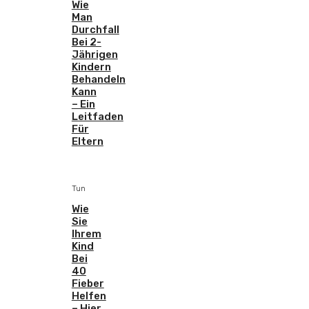
Wie
Man
Durchfall
Bei 2-
Jährigen
Kindern
Behandeln
Kann
– Ein
Leitfaden
Für
Eltern
Tun
Wie
Sie
Ihrem
Kind
Bei
40
Fieber
Helfen
– Hier