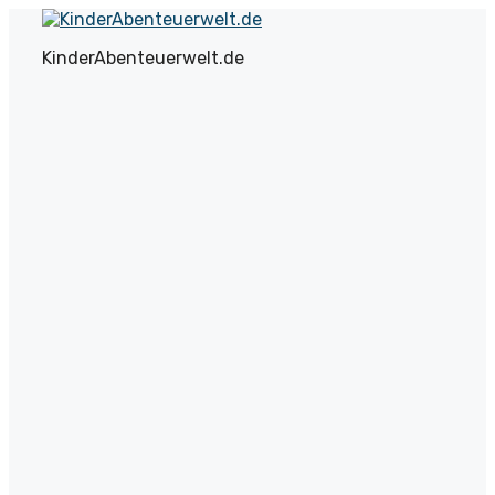
Zum
Inhalt
KinderAbenteuerwelt.de
springen