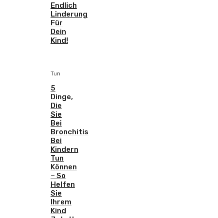
Endlich
Linderung
Für
Dein
Kind!
Tun
5
Dinge,
Die
Sie
Bei
Bronchitis
Bei
Kindern
Tun
Können
– So
Helfen
Sie
Ihrem
Kind