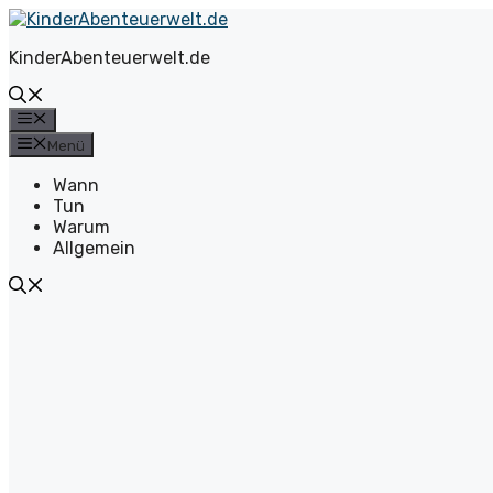
Zum
Inhalt
KinderAbenteuerwelt.de
springen
Menü
Menü
Wann
Tun
Warum
Allgemein