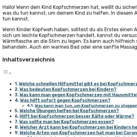
Hallo! Wenn dein Kind Kopfschmerzen hat, weißt du sicherl
was du tun kannst, um deinem Kind zu helfen. In diesem Ar
tun kannst.
Wenn Kinder Kopfweh haben, solltest du als Erstes einen 
sich um leichte Kopfschmerzen handelt, kannst du versuc
Wärmflasche an die Stirn zu legen. Es kann auch hilfreic
behandeln. Auch ein warmes Bad oder eine sanfte Massag
Inhaltsverzeichnis
Welche schnellen Hilfsmittel gibt es bei Kopfschmer
Was bedeuten Kopfschmerzen bei Kindern?
Was kann man gegen Kopfschmerzen mit Hausmitte
Was hilft sofort gegen Kopfschmerzen?
Was kann man tun, um Kopfschmerzen zu stoppe
Welche Übungen helfen bei Kopfschmerzen?
Hilft bei Kopfschmerzen besser Kälte oder Wärme?
Was sollte man bei Kopfschmerzen essen?
Welcher Arzt kann bei Kopfschmerzen bei Kindern h
Welche Arten von Kopfschmerzen hat man bei Coro