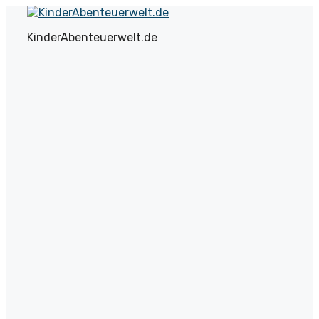
Zum
Inhalt
KinderAbenteuerwelt.de
springen