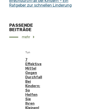
Brechdurchfall bei Kindern – Ein
Ratgeber zur schnellen Linderung
PASSENDE
BEITRÄGE
mehr
Tun
7
Effektive
Mittel
Gegen
Durchfall
Bei
Kindern:
So
Helfen
Sie
Ihren
Kleinen!