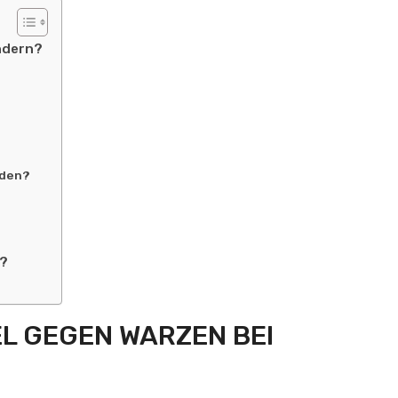
indern?
nden?
n?
EL GEGEN WARZEN BEI