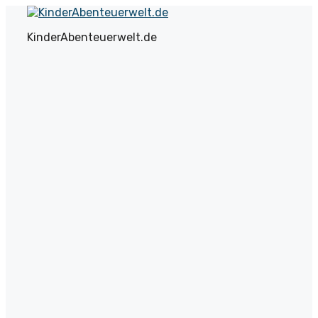
Zum
Inhalt
KinderAbenteuerwelt.de
springen