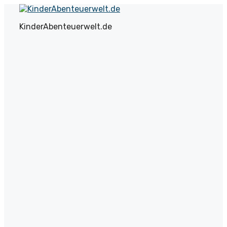
Zum
Inhalt
KinderAbenteuerwelt.de
springen