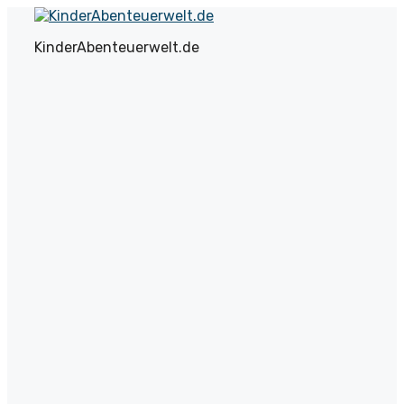
Zum
Inhalt
KinderAbenteuerwelt.de
springen