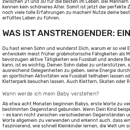
zwischen 21 und 30 für die besten im Leben. Bei Männern 
kennen kein schöneres Alter. Somit ist jetzt der perfekte
noch viele tolle Erfahrungen zu machen! Nutze deine bes
erfülltes Leben zu führen.
WAS IST ANSTRENGENDER: EI
Du hast einen Sohn und wunderst Dich, warum er so viel E
entwickeln meist früher grobmotorische Fähigkeiten als 
bevorzugen aktive Tätigkeiten wie Fussball und andere 
kann, ist es wichtig, Deinen Sohn dabei zu unterstützen,
ausreichend Gelegenheiten zu geben, seine Energie durc
an sportlichen Aktivitäten wie Fussball teilhaben lassen
Kletterpark besuchen lassen. Auch Klettern, Skaten oder R
Wann werde ich mein Baby verstehen?
Ab etwa acht Monaten beginnen Babys, erste Worte zu ve
bestimmten Gegenstand gebunden. Wenn Dein Kind beispiels
– es kann nicht zwischen verschiedenen Gegenständen unte
Worte allgemein zu verwenden und erkennt auch, dass ein 
faszinierend, wie schnell Kleinkinder lernen, die Welt um 