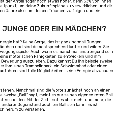
ist der Anteil sogar noch etwas höher, denn 33% von ihnen
 Zeitpunkt, um deine Zukunftspläne zu verwirklichen und dir
ten Jahre also, um deinen Träumen zu folgen und ein
N JUNGE ODER EIN MÄDCHEN?
nergie hat? Keine Sorge, das ist ganz normal! Jungen
Mädchen und sind dementsprechend lauter und wilder. Sie
Bewegungsspiele. Auch wenn es manchmal anstrengend sein
 seine motorischen Fähigkeiten zu entwickeln und ihm
h Bewegung auszuleben. Dazu kannst Du ihn beispielsweise
 oder ihm einen Trampolinpark, ein Schwimmbad oder einen
adfahren sind tolle Möglichkeiten, seine Energie abzubauen
rstehen. Manchmal sind die Worte zunächst noch an einen
weise „Ball“ sagt, meint es nur seinen eigenen roten Ball
rscheiden. Mit der Zeit lernt es aber mehr und mehr, die
anderer Gegenstand auch ein Ball sein kann. Es ist
sich herum zu verstehen.