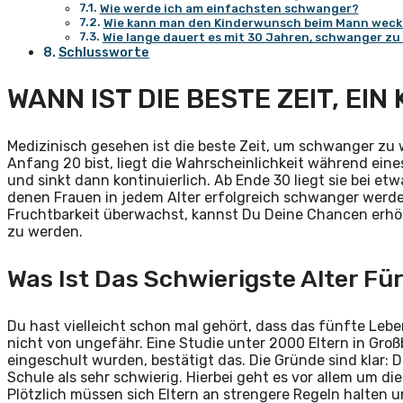
Wie werde ich am einfachsten schwanger?
Wie kann man den Kinderwunsch beim Mann wec
Wie lange dauert es mit 30 Jahren, schwanger z
Schlussworte
WANN IST DIE BESTE ZEIT, EI
Medizinisch gesehen ist die beste Zeit, um schwanger z
Anfang 20 bist, liegt die Wahrscheinlichkeit während ei
und sinkt dann kontinuierlich. Ab Ende 30 liegt sie bei etwa
denen Frauen in jedem Alter erfolgreich schwanger werd
Fruchtbarkeit überwachst, kannst Du Deine Chancen erh
zu werden.
Was Ist Das Schwierigste Alter Für
Du hast vielleicht schon mal gehört, dass das fünfte Leb
nicht von ungefähr. Eine Studie unter 2000 Eltern in Groß
eingeschult wurden, bestätigt das. Die Gründe sind klar: 
Schule als sehr schwierig. Hierbei geht es vor allem um d
Plötzlich müssen sich Eltern an strengere Regeln halten 