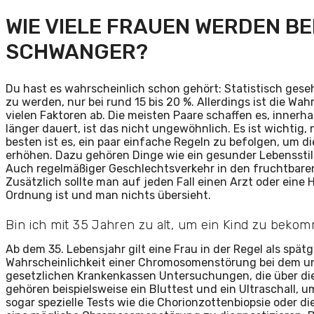
WIE VIELE FRAUEN WERDEN B
SCHWANGER?
Du hast es wahrscheinlich schon gehört: Statistisch gese
zu werden, nur bei rund 15 bis 20 %. Allerdings ist die Wah
vielen Faktoren ab. Die meisten Paare schaffen es, inne
länger dauert, ist das nicht ungewöhnlich. Es ist wichtig,
besten ist es, ein paar einfache Regeln zu befolgen, um 
erhöhen. Dazu gehören Dinge wie ein gesunder Lebenssti
Auch regelmäßiger Geschlechtsverkehr in den fruchtbare
Zusätzlich sollte man auf jeden Fall einen Arzt oder eine 
Ordnung ist und man nichts übersieht.
Bin ich mit 35 Jahren zu alt, um ein Kind zu beko
Ab dem 35. Lebensjahr gilt eine Frau in der Regel als spät
Wahrscheinlichkeit einer Chromosomenstörung bei dem un
gesetzlichen Krankenkassen Untersuchungen, die über d
gehören beispielsweise ein Bluttest und ein Ultraschall,
sogar spezielle Tests wie die Chorionzottenbiopsie oder