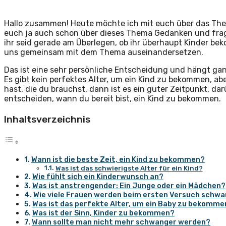
Hallo zusammen! Heute möchte ich mit euch über das Them
euch ja auch schon über dieses Thema Gedanken und fragt
ihr seid gerade am Überlegen, ob ihr überhaupt Kinder be
uns gemeinsam mit dem Thema auseinandersetzen.
Das ist eine sehr persönliche Entscheidung und hängt gan
Es gibt kein perfektes Alter, um ein Kind zu bekommen, a
hast, die du brauchst, dann ist es ein guter Zeitpunkt, 
entscheiden, wann du bereit bist, ein Kind zu bekommen.
Inhaltsverzeichnis
Wann ist die beste Zeit, ein Kind zu bekommen?
Was ist das schwierigste Alter für ein Kind?
Wie fühlt sich ein Kinderwunsch an?
Was ist anstrengender: Ein Junge oder ein Mädchen?
Wie viele Frauen werden beim ersten Versuch schw
Was ist das perfekte Alter, um ein Baby zu bekomme
Was ist der Sinn, Kinder zu bekommen?
Wann sollte man nicht mehr schwanger werden?