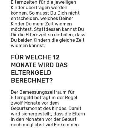
Elternzeiten für die jeweiligen
Kinder übertragen werden
können. So musst Du Dich nicht
entscheiden, welches Deiner
Kinder Du mehr Zeit widmen
möchtest. Stattdessen kannst Du
Dir die Elternzeit so einteilen, dass
Du beiden Kindern die gleiche Zeit
widmen kannst.
FÜR WELCHE 12
MONATE WIRD DAS
ELTERNGELD
BERECHNET?
Der Bemessungszeitraum für
Elterngeld beträgt in der Regel
zwölf Monate vor dem
Geburtsmonat des Kindes. Damit
wird sichergestellt, dass die Eltern
in den Monaten vor der Geburt
noch möglichst viel Einkommen