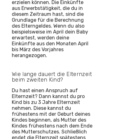
erzielen können. Die Einkünfte
aus Erwerbstätigkeit, die du in
diesem Zeitraum hast, sind die
Grundlage für die Berechnung
des Elterngeldes. Wenn du also
beispielsweise im April dein Baby
erwartest, werden deine
Einkünfte aus den Monaten April
bis März des Vorjahres
herangezogen.
Wie lange dauert die Elternzeit
beim zweiten Kind?
Du hast einen Anspruch auf
Elternzeit? Dann kannst du pro
Kind bis zu 3 Jahre Elternzeit
nehmen. Diese kannst du
frühestens mit der Geburt deines
Kindes beginnen, als Mutter des
Kindes frühestens nach dem Ende
des Mutterschutzes. Schließlich
endet die Elternzeit spätestens