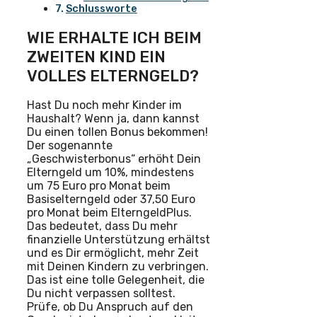
Schlussworte
WIE ERHALTE ICH BEIM
ZWEITEN KIND EIN
VOLLES ELTERNGELD?
Hast Du noch mehr Kinder im
Haushalt? Wenn ja, dann kannst
Du einen tollen Bonus bekommen!
Der sogenannte
„Geschwisterbonus“ erhöht Dein
Elterngeld um 10%, mindestens
um 75 Euro pro Monat beim
Basiselterngeld oder 37,50 Euro
pro Monat beim ElterngeldPlus.
Das bedeutet, dass Du mehr
finanzielle Unterstützung erhältst
und es Dir ermöglicht, mehr Zeit
mit Deinen Kindern zu verbringen.
Das ist eine tolle Gelegenheit, die
Du nicht verpassen solltest.
Prüfe, ob Du Anspruch auf den