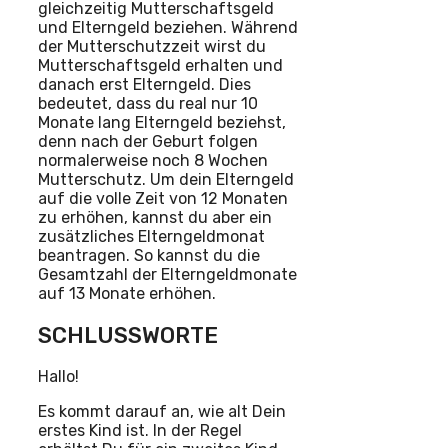
gleichzeitig Mutterschaftsgeld
und Elterngeld beziehen. Während
der Mutterschutzzeit wirst du
Mutterschaftsgeld erhalten und
danach erst Elterngeld. Dies
bedeutet, dass du real nur 10
Monate lang Elterngeld beziehst,
denn nach der Geburt folgen
normalerweise noch 8 Wochen
Mutterschutz. Um dein Elterngeld
auf die volle Zeit von 12 Monaten
zu erhöhen, kannst du aber ein
zusätzliches Elterngeldmonat
beantragen. So kannst du die
Gesamtzahl der Elterngeldmonate
auf 13 Monate erhöhen.
SCHLUSSWORTE
Hallo!
Es kommt darauf an, wie alt Dein
erstes Kind ist. In der Regel