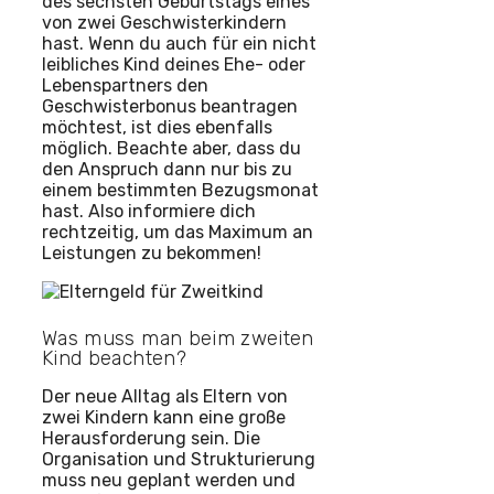
des sechsten Geburtstags eines
von zwei Geschwisterkindern
hast. Wenn du auch für ein nicht
leibliches Kind deines Ehe- oder
Lebenspartners den
Geschwisterbonus beantragen
möchtest, ist dies ebenfalls
möglich. Beachte aber, dass du
den Anspruch dann nur bis zu
einem bestimmten Bezugsmonat
hast. Also informiere dich
rechtzeitig, um das Maximum an
Leistungen zu bekommen!
Was muss man beim zweiten
Kind beachten?
Der neue Alltag als Eltern von
zwei Kindern kann eine große
Herausforderung sein. Die
Organisation und Strukturierung
muss neu geplant werden und