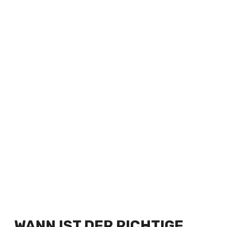
WANN IST DER RICHTIGE