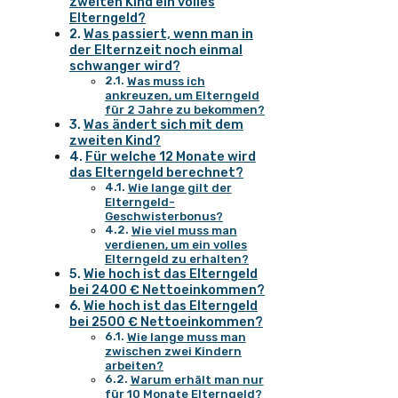
zweiten Kind ein volles
Elterngeld?
Was passiert, wenn man in
der Elternzeit noch einmal
schwanger wird?
Was muss ich
ankreuzen, um Elterngeld
für 2 Jahre zu bekommen?
Was ändert sich mit dem
zweiten Kind?
Für welche 12 Monate wird
das Elterngeld berechnet?
Wie lange gilt der
Elterngeld-
Geschwisterbonus?
Wie viel muss man
verdienen, um ein volles
Elterngeld zu erhalten?
Wie hoch ist das Elterngeld
bei 2400 € Nettoeinkommen?
Wie hoch ist das Elterngeld
bei 2500 € Nettoeinkommen?
Wie lange muss man
zwischen zwei Kindern
arbeiten?
Warum erhält man nur
für 10 Monate Elterngeld?