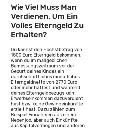
Wie Viel Muss Man
Verdienen, Um Ein
Volles Elterngeld Zu
Erhalten?
Du kannst den Höchstbetrag von
1800 Euro Elterngeld bekommen,
wenn du im maßgeblichen
Bemessungszeitraum vor der
Geburt deines Kindes ein
durchschnittliches monatliches
Elterngeldnetto von 2770 Euro
oder mehr hattest und während
deines Elterngeldbezugs kein
Erwerbseinkommen dazuverdient
hast bzw. keine Gewinneinkünfte
erzielt hast. Dazu zählen zum
Beispiel Einnahmen aus einem
Nebenjob, aber auch Einkünfte
aus Kapitalvermögen und anderen