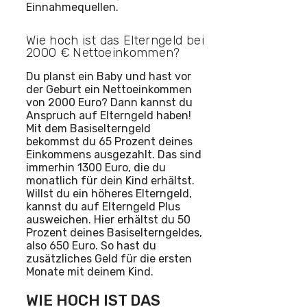
Einnahmequellen.
Wie hoch ist das Elterngeld bei
2000 € Nettoeinkommen?
Du planst ein Baby und hast vor
der Geburt ein Nettoeinkommen
von 2000 Euro? Dann kannst du
Anspruch auf Elterngeld haben!
Mit dem Basiselterngeld
bekommst du 65 Prozent deines
Einkommens ausgezahlt. Das sind
immerhin 1300 Euro, die du
monatlich für dein Kind erhältst.
Willst du ein höheres Elterngeld,
kannst du auf Elterngeld Plus
ausweichen. Hier erhältst du 50
Prozent deines Basiselterngeldes,
also 650 Euro. So hast du
zusätzliches Geld für die ersten
Monate mit deinem Kind.
WIE HOCH IST DAS