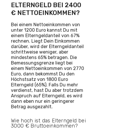
ELTERNGELD BEI 2400
€ NETTOEINKOMMEN?
Bei einem Nettoeinkommen von
unter 1200 Euro kannst Du mit
einem Elterngeldanteil von 67%
rechnen. Liegt Dein Einkommen
darüber, wird der Elterngeldanteil
schrittweise weniger, aber
mindestens 65% betragen. Die
Bemessungsgrenze liegt bei
einem Nettoeinkommen von 2770
Euro, dann bekommst Du den
Höchstsatz von 1800 Euro
Elterngeld (65%). Falls Du mehr
verdienst, hast Du aber trotzdem
Anspruch auf Elterngeld, es wird
dann eben nur ein geringerer
Betrag ausgezahlt.
Wie hoch ist das Elterngeld bei
3000 € Bruttoeinkommen?