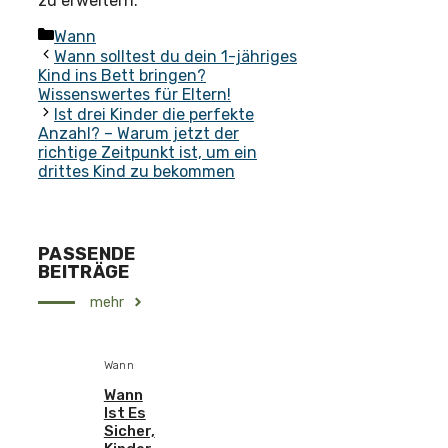
zu erweitern.
Kategorien
Wann
Wann solltest du dein 1-jähriges
Kind ins Bett bringen?
Wissenswertes für Eltern!
Ist drei Kinder die perfekte
Anzahl? – Warum jetzt der
richtige Zeitpunkt ist, um ein
drittes Kind zu bekommen
PASSENDE
BEITRÄGE
mehr
Wann
Wann
Ist Es
Sicher,