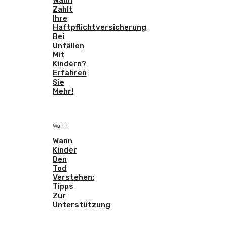
Zahlt
Ihre
Haftpflichtversicherung
Bei
Unfällen
Mit
Kindern?
Erfahren
Sie
Mehr!
Wann
Wann
Kinder
Den
Tod
Verstehen:
Tipps
Zur
Unterstützung