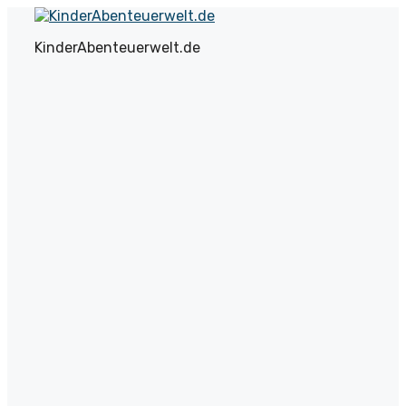
Zum
Inhalt
KinderAbenteuerwelt.de
springen