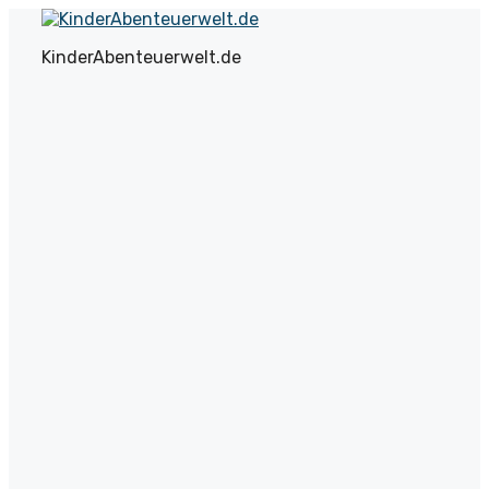
Zum
Inhalt
KinderAbenteuerwelt.de
springen