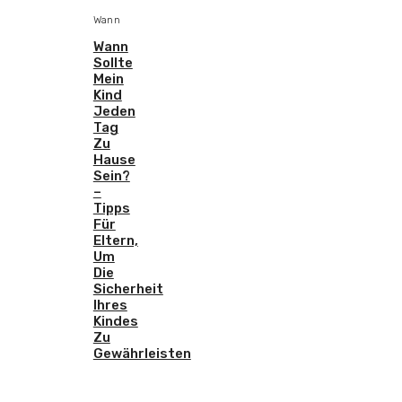
Wann
Wann
Sollte
Mein
Kind
Jeden
Tag
Zu
Hause
Sein?
–
Tipps
Für
Eltern,
Um
Die
Sicherheit
Ihres
Kindes
Zu
Gewährleisten