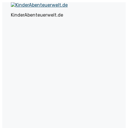
Zum
Inhalt
KinderAbenteuerwelt.de
springen