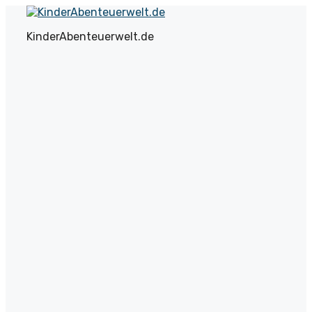
Zum
Inhalt
KinderAbenteuerwelt.de
springen