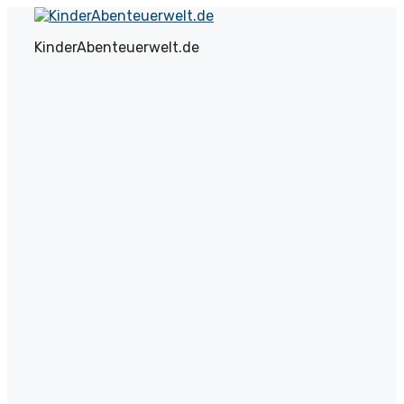
Zum
Inhalt
KinderAbenteuerwelt.de
springen