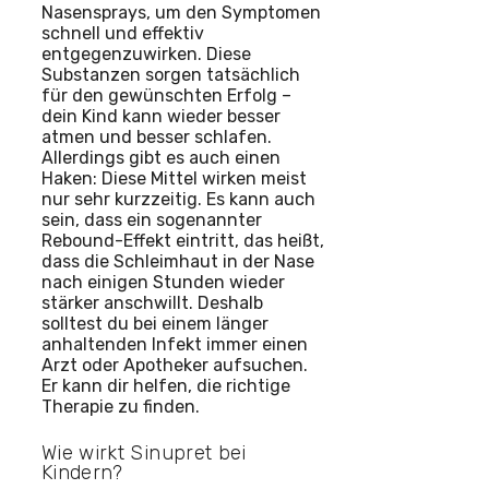
Nasensprays, um den Symptomen
schnell und effektiv
entgegenzuwirken. Diese
Substanzen sorgen tatsächlich
für den gewünschten Erfolg –
dein Kind kann wieder besser
atmen und besser schlafen.
Allerdings gibt es auch einen
Haken: Diese Mittel wirken meist
nur sehr kurzzeitig. Es kann auch
sein, dass ein sogenannter
Rebound-Effekt eintritt, das heißt,
dass die Schleimhaut in der Nase
nach einigen Stunden wieder
stärker anschwillt. Deshalb
solltest du bei einem länger
anhaltenden Infekt immer einen
Arzt oder Apotheker aufsuchen.
Er kann dir helfen, die richtige
Therapie zu finden.
Wie wirkt Sinupret bei
Kindern?