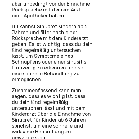
aber unbedingt vor der Einnahme
Rücksprache mit deinem Arzt
oder Apotheker halten.
Du kannst Sinupret Kindern ab 6
Jahren und älter nach einer
Rücksprache mit dem Kinderarzt
geben. Es ist wichtig, dass du dein
Kind regelmäßig untersuchen
lässt, um Symptome eines
Schnupfens oder einer sinusitis
frühzeitig zu erkennen und so
eine schnelle Behandlung zu
ermöglichen.
Zusammenfassend kann man
sagen, dass es wichtig ist, dass
du dein Kind regelmäßig
untersuchen lässt und mit dem
Kinderarzt über die Einnahme von
Sinupret für Kinder ab 6 Jahren
sprichst, um eine schnelle und
wirksame Behandlung zu
gewährleisten.