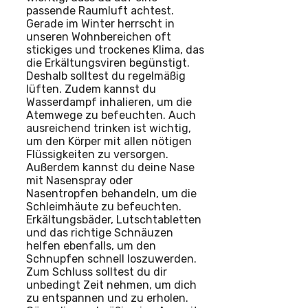
passende Raumluft achtest.
Gerade im Winter herrscht in
unseren Wohnbereichen oft
stickiges und trockenes Klima, das
die Erkältungsviren begünstigt.
Deshalb solltest du regelmäßig
lüften. Zudem kannst du
Wasserdampf inhalieren, um die
Atemwege zu befeuchten. Auch
ausreichend trinken ist wichtig,
um den Körper mit allen nötigen
Flüssigkeiten zu versorgen.
Außerdem kannst du deine Nase
mit Nasenspray oder
Nasentropfen behandeln, um die
Schleimhäute zu befeuchten.
Erkältungsbäder, Lutschtabletten
und das richtige Schnäuzen
helfen ebenfalls, um den
Schnupfen schnell loszuwerden.
Zum Schluss solltest du dir
unbedingt Zeit nehmen, um dich
zu entspannen und zu erholen.