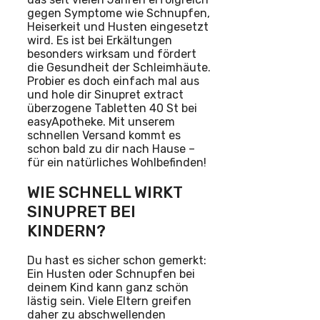
gegen Symptome wie Schnupfen,
Heiserkeit und Husten eingesetzt
wird. Es ist bei Erkältungen
besonders wirksam und fördert
die Gesundheit der Schleimhäute.
Probier es doch einfach mal aus
und hole dir Sinupret extract
überzogene Tabletten 40 St bei
easyApotheke. Mit unserem
schnellen Versand kommt es
schon bald zu dir nach Hause –
für ein natürliches Wohlbefinden!
WIE SCHNELL WIRKT
SINUPRET BEI
KINDERN?
Du hast es sicher schon gemerkt:
Ein Husten oder Schnupfen bei
deinem Kind kann ganz schön
lästig sein. Viele Eltern greifen
daher zu abschwellenden