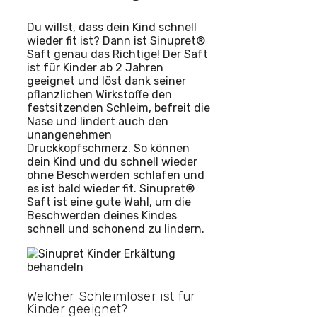
Du willst, dass dein Kind schnell
wieder fit ist? Dann ist Sinupret®
Saft genau das Richtige! Der Saft
ist für Kinder ab 2 Jahren
geeignet und löst dank seiner
pflanzlichen Wirkstoffe den
festsitzenden Schleim, befreit die
Nase und lindert auch den
unangenehmen
Druckkopfschmerz. So können
dein Kind und du schnell wieder
ohne Beschwerden schlafen und
es ist bald wieder fit. Sinupret®
Saft ist eine gute Wahl, um die
Beschwerden deines Kindes
schnell und schonend zu lindern.
Welcher Schleimlöser ist für
Kinder geeignet?