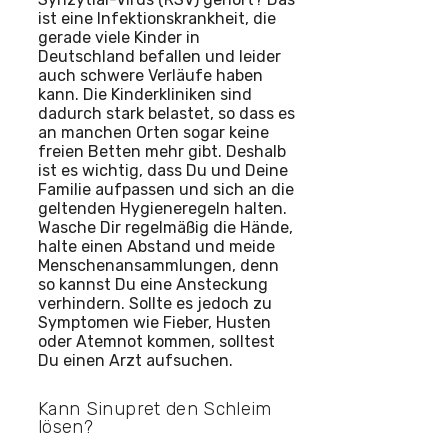
ist eine Infektionskrankheit, die
gerade viele Kinder in
Deutschland befallen und leider
auch schwere Verläufe haben
kann. Die Kinderkliniken sind
dadurch stark belastet, so dass es
an manchen Orten sogar keine
freien Betten mehr gibt. Deshalb
ist es wichtig, dass Du und Deine
Familie aufpassen und sich an die
geltenden Hygieneregeln halten.
Wasche Dir regelmäßig die Hände,
halte einen Abstand und meide
Menschenansammlungen, denn
so kannst Du eine Ansteckung
verhindern. Sollte es jedoch zu
Symptomen wie Fieber, Husten
oder Atemnot kommen, solltest
Du einen Arzt aufsuchen.
Kann Sinupret den Schleim
lösen?