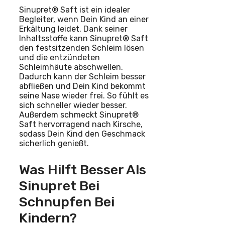
Sinupret® Saft ist ein idealer
Begleiter, wenn Dein Kind an einer
Erkältung leidet. Dank seiner
Inhaltsstoffe kann Sinupret® Saft
den festsitzenden Schleim lösen
und die entzündeten
Schleimhäute abschwellen.
Dadurch kann der Schleim besser
abfließen und Dein Kind bekommt
seine Nase wieder frei. So fühlt es
sich schneller wieder besser.
Außerdem schmeckt Sinupret®
Saft hervorragend nach Kirsche,
sodass Dein Kind den Geschmack
sicherlich genießt.
Was Hilft Besser Als
Sinupret Bei
Schnupfen Bei
Kindern?