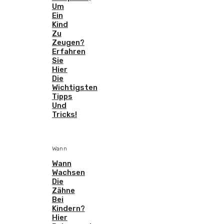
Um
Ein
Kind
Zu
Zeugen?
Erfahren
Sie
Hier
Die
Wichtigsten
Tipps
Und
Tricks!
Wann
Wann
Wachsen
Die
Zähne
Bei
Kindern?
Hier