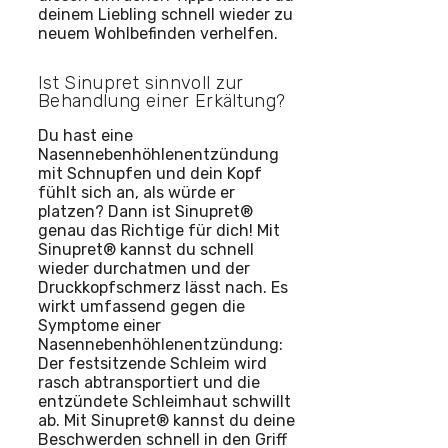
deinem Liebling schnell wieder zu
neuem Wohlbefinden verhelfen.
Ist Sinupret sinnvoll zur
Behandlung einer Erkältung?
Du hast eine
Nasennebenhöhlenentzündung
mit Schnupfen und dein Kopf
fühlt sich an, als würde er
platzen? Dann ist Sinupret®
genau das Richtige für dich! Mit
Sinupret® kannst du schnell
wieder durchatmen und der
Druckkopfschmerz lässt nach. Es
wirkt umfassend gegen die
Symptome einer
Nasennebenhöhlenentzündung:
Der festsitzende Schleim wird
rasch abtransportiert und die
entzündete Schleimhaut schwillt
ab. Mit Sinupret® kannst du deine
Beschwerden schnell in den Griff