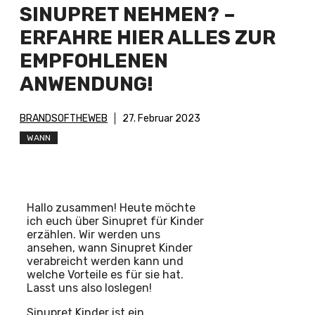
SINUPRET NEHMEN? –
ERFAHRE HIER ALLES ZUR
EMPFOHLENEN
ANWENDUNG!
BRANDSOFTHEWEB
27. Februar 2023
WANN
Hallo zusammen! Heute möchte
ich euch über Sinupret für Kinder
erzählen. Wir werden uns
ansehen, wann Sinupret Kinder
verabreicht werden kann und
welche Vorteile es für sie hat.
Lasst uns also loslegen!
Sinupret Kinder ist ein