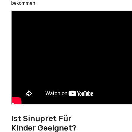
bekommen.
Ist Sinupret Für
Kinder Geeignet?