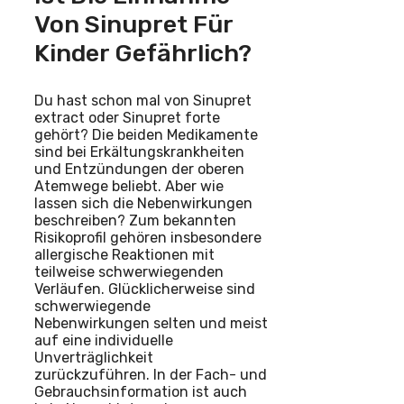
Von Sinupret Für
Kinder Gefährlich?
Du hast schon mal von Sinupret
extract oder Sinupret forte
gehört? Die beiden Medikamente
sind bei Erkältungskrankheiten
und Entzündungen der oberen
Atemwege beliebt. Aber wie
lassen sich die Nebenwirkungen
beschreiben? Zum bekannten
Risikoprofil gehören insbesondere
allergische Reaktionen mit
teilweise schwerwiegenden
Verläufen. Glücklicherweise sind
schwerwiegende
Nebenwirkungen selten und meist
auf eine individuelle
Unverträglichkeit
zurückzuführen. In der Fach- und
Gebrauchsinformation ist auch