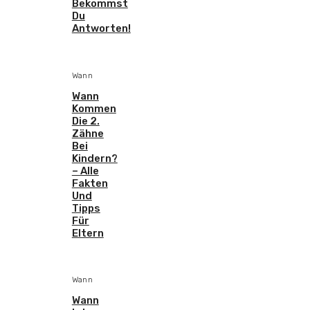
Bekommst
Du
Antworten!
Wann
Wann
Kommen
Die 2.
Zähne
Bei
Kindern?
– Alle
Fakten
Und
Tipps
Für
Eltern
Wann
Wann