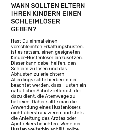
WANN SOLLTEN ELTERN
IHREN KINDERN EINEN
SCHLEIMLÖSER
GEBEN?
Hast Du einmal einen
verschleimten Erkältungshusten,
ist es ratsam, einen geeigneten
Kinder-Hustenlöser einzusetzen.
Dieser kann dabei helfen, den
Schleim zu lösen und das
Abhusten zu erleichtern.
Allerdings sollte hierbei immer
beachtet werden, dass Husten ein
natürlicher Schutzreflex ist, der
dazu dient, die Atemwege zu
befreien. Daher sollte man die
Anwendung eines Hustenlösers
nicht überstrapazieren und stets
die Anleitung des Arztes oder
Apothekers beachten. Wenn der
Husten weiterhin anhält, sollte