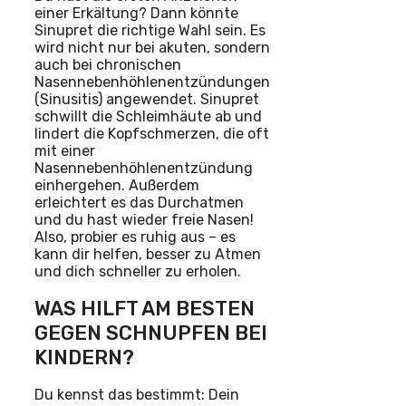
einer Erkältung? Dann könnte
Sinupret die richtige Wahl sein. Es
wird nicht nur bei akuten, sondern
auch bei chronischen
Nasennebenhöhlenentzündungen
(Sinusitis) angewendet. Sinupret
schwillt die Schleimhäute ab und
lindert die Kopfschmerzen, die oft
mit einer
Nasennebenhöhlenentzündung
einhergehen. Außerdem
erleichtert es das Durchatmen
und du hast wieder freie Nasen!
Also, probier es ruhig aus – es
kann dir helfen, besser zu Atmen
und dich schneller zu erholen.
WAS HILFT AM BESTEN
GEGEN SCHNUPFEN BEI
KINDERN?
Du kennst das bestimmt: Dein