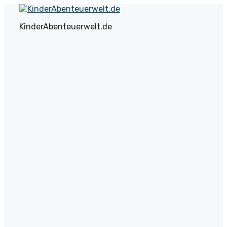
Zum
Inhalt
KinderAbenteuerwelt.de
springen