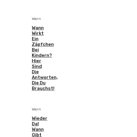
Wann
Wann
Wirkt
Ein
Zäpfchen
Bei
Kindern?
Hier
Sind
Die
Antworten,
Die Du
Brauchst!
Wann
Wieder
Da!
Wann
Gibt