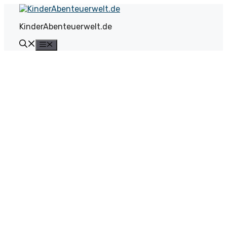
Zum
Inhalt
KinderAbenteuerwelt.de
springen
Menü