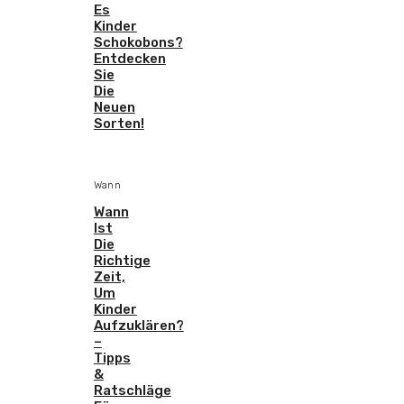
Es
Kinder
Schokobons?
Entdecken
Sie
Die
Neuen
Sorten!
Wann
Wann
Ist
Die
Richtige
Zeit,
Um
Kinder
Aufzuklären?
–
Tipps
&
Ratschläge