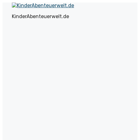
Zum
Inhalt
KinderAbenteuerwelt.de
springen