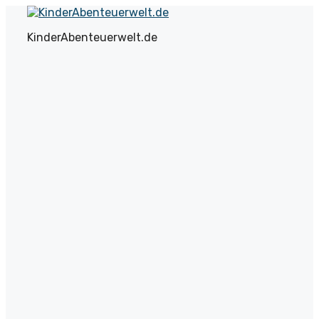
Zum
Inhalt
KinderAbenteuerwelt.de
springen