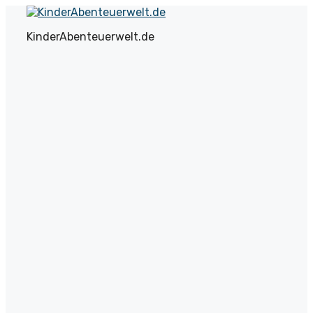
Zum
Inhalt
KinderAbenteuerwelt.de
springen