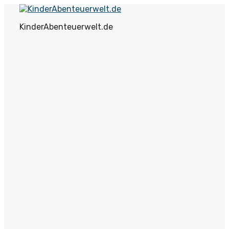
Zum
Inhalt
KinderAbenteuerwelt.de
springen