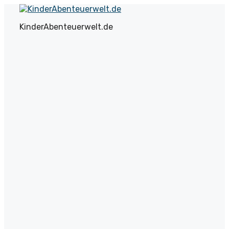
Zum
Inhalt
KinderAbenteuerwelt.de
springen