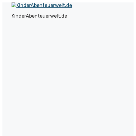
Zum
Inhalt
KinderAbenteuerwelt.de
springen