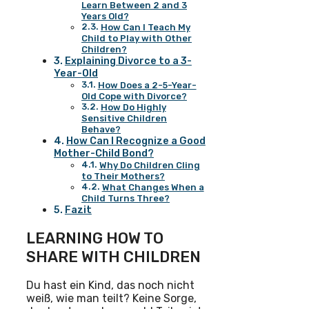
Learn Between 2 and 3
Years Old?
How Can I Teach My
Child to Play with Other
Children?
Explaining Divorce to a 3-
Year-Old
How Does a 2-5-Year-
Old Cope with Divorce?
How Do Highly
Sensitive Children
Behave?
How Can I Recognize a Good
Mother-Child Bond?
Why Do Children Cling
to Their Mothers?
What Changes When a
Child Turns Three?
Fazit
LEARNING HOW TO
SHARE WITH CHILDREN
Du hast ein Kind, das noch nicht
weiß, wie man teilt? Keine Sorge,