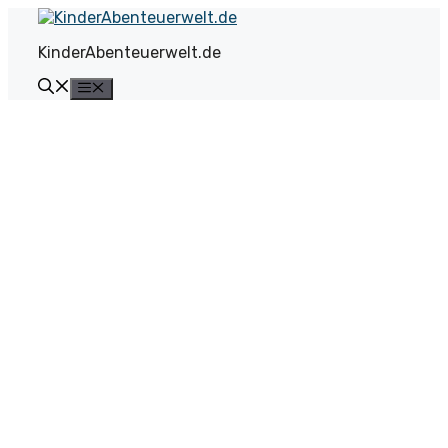
Zum
Inhalt
KinderAbenteuerwelt.de
springen
Menü