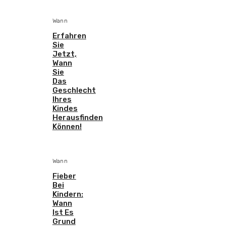
Wann
Erfahren
Sie
Jetzt,
Wann
Sie
Das
Geschlecht
Ihres
Kindes
Herausfinden
Können!
Wann
Fieber
Bei
Kindern:
Wann
Ist Es
Grund