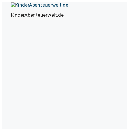
Zum
Inhalt
KinderAbenteuerwelt.de
springen