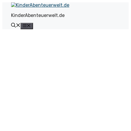
Zum
Inhalt
KinderAbenteuerwelt.de
springen
Menü